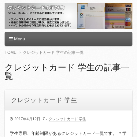
クレジットカードの選び方
クレジットカード,クレジットカード ランキング,クレジットカ
Menu
ード 審査,クレジットカード 還元率,クレジットカードおすす
め,クレジットカード 学生,クレジットカード 作り方,クレジッ
コ
HOME
クレジットカード 学生の記事一覧
トカード 限度額
ン
テ
クレジットカード 学生の記事一
ン
覧
ツ
へ
移
動
クレジットカード 学生
2017年4月12日
クレジットカード 学生
学生専用、年齢制限があるクレジットカード一覧です。 ＊学