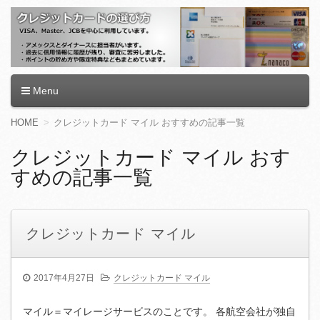
クレジットカードの選び方
クレジットカード,クレジットカード ランキング,クレジットカ
Menu
ード 審査,クレジットカード 還元率,クレジットカードおすす
め,クレジットカード 学生,クレジットカード 作り方,クレジッ
コ
HOME
クレジットカード マイル おすすめの記事一覧
トカード 限度額
ン
テ
クレジットカード マイル おす
ン
すめの記事一覧
ツ
へ
移
動
クレジットカード マイル
2017年4月27日
クレジットカード マイル
マイル＝マイレージサービスのことです。 各航空会社が独自