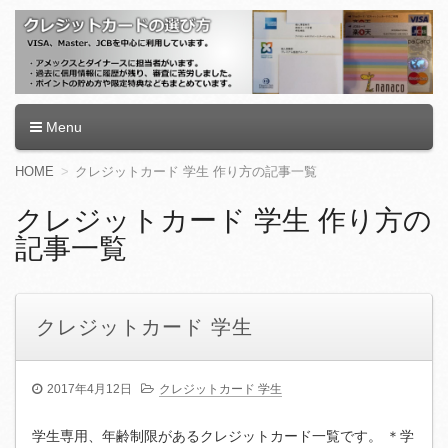
クレジットカードの選び方
クレジットカード,クレジットカード ランキング,クレジットカ
Menu
ード 審査,クレジットカード 還元率,クレジットカードおすす
め,クレジットカード 学生,クレジットカード 作り方,クレジッ
コ
HOME
クレジットカード 学生 作り方の記事一覧
トカード 限度額
ン
テ
クレジットカード 学生 作り方の
ン
記事一覧
ツ
へ
移
動
クレジットカード 学生
2017年4月12日
クレジットカード 学生
学生専用、年齢制限があるクレジットカード一覧です。 ＊学