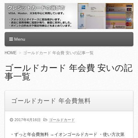
クレジットカードの選び方
クレジットカード,クレジットカード ランキング,クレジットカ
Menu
ード 審査,クレジットカード 還元率,クレジットカードおすす
め,クレジットカード 学生,クレジットカード 作り方,クレジッ
コ
HOME
ゴールドカード 年会費 安いの記事一覧
トカード 限度額
ン
テ
ゴールドカード 年会費 安いの記
ン
事一覧
ツ
へ
移
動
ゴールドカード 年会費無料
2017年4月16日
ゴールドカード
・ずっと年会費無料 →イオンゴールドカード ・使い方次第