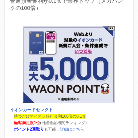
普通預金金利が0.1％で業界トップ（メガバン
クの100倍）
イオンカードセレクト
・
持つだけでイオン銀行金利100倍の0.1％
・
顧客満足度1位
(日経金融機関ランキング)
・
ポイント2重取り
も可能→
詳細はこちら