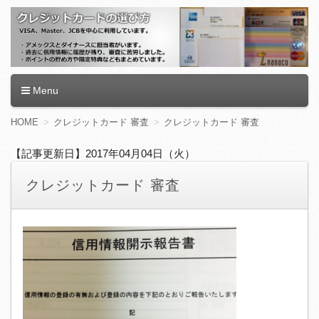
クレジットカードの選び方
クレジットカード,クレジットカード ランキング,クレジットカ
Menu
ード 審査,クレジットカード 還元率,クレジットカードおすす
め,クレジットカード 学生,クレジットカード 作り方,クレジッ
コ
HOME
クレジットカード 審査
クレジットカード 審査
トカード 限度額
ン
テ
【記事更新日】2017年04月04日（火）
ン
ツ
クレジットカード 審査
へ
移
動